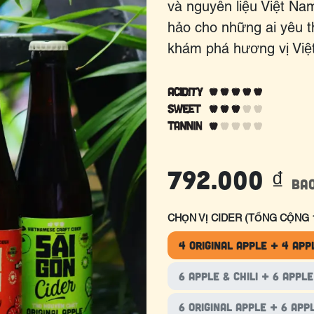
và nguyên liệu Việt Nam
hảo cho những ai yêu 
khám phá hương vị Việt
792.000
₫
Ba
CHỌN VỊ CIDER (TỔNG CỘNG 1
4 Original Apple + 4 App
6 Apple & Chili + 6 Apple
6 Original Apple + 6 Appl