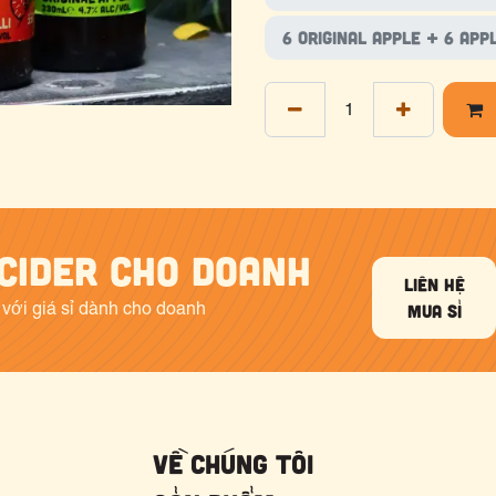
6 Original Apple + 6 App
Cider cho doanh
liên hệ
với giá sỉ dành cho doanh
mua sỉ
Về chúng tôi
liên hệ