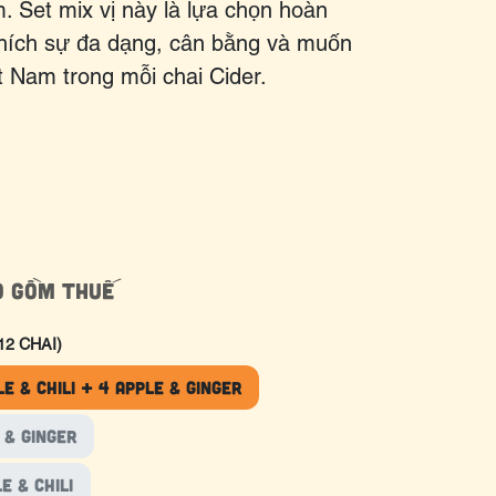
. Set mix vị này là lựa chọn hoàn
thích sự đa dạng, cân bằng và muốn
 Nam trong mỗi chai Cider
.
o gồm thuế
2 CHAI)
le & Chili + 4 Apple & Ginger
 & Ginger
e & Chili