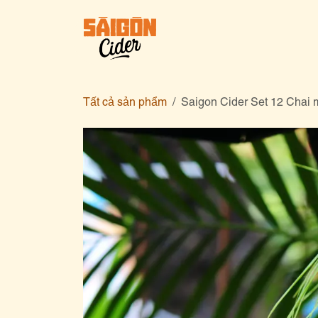
Bỏ qua để đến Nội dung
về chún
Tất cả sản phẩm
Saigon Cider Set 12 Chai m