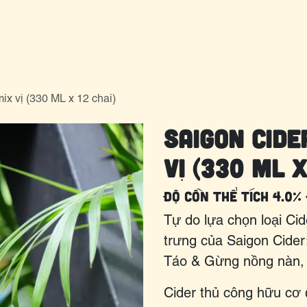
g tôi
sản phẩm
Blog
Liên hệ
ix vị (330 ML x 12 chai)
Saigon Cide
vị (330 ML x
độ cồn thể tích 4.0% 
Tự do lựa chọn loại Cid
trưng của Saigon Cider
Táo & Gừng nồng nàn, 
Cider thủ công hữu cơ